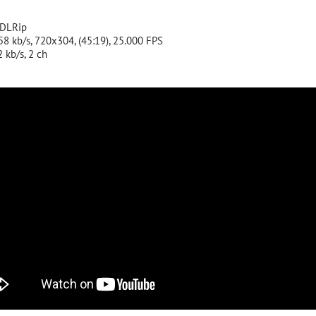
-DLRip
758 kb/s, 720x304, (45:19), 25.000 FPS
2 kb/s, 2 ch
B