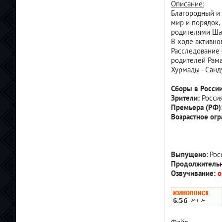
Описание:
Zenvo
29 мая 2026, 23:04
Благородный и 
midnight clkub los angeles для пк
мир и порядок,
хотелось бы
родителями Шам
отв.
цит.
В ходе активно
Zenvo
29 мая 2026, 22:57
Расследование 
ГТА5 перелете пж все ссылки в 404
родителей Рама
ушли
Хурмады - Санд
отв.
цит.
Ronal
28 мая 2026, 08:26
Сборы в России
Полностью вышел 2 сезон сериала
Зрители:
Россия
Друзья и соседи
Премьера (РФ)
отв.
цит.
Возрастное огр
Гость_185
24 мая 2026, 15:15
Залейте Pragmata в раздел игры пж
отв.
цит.
Ronal
21 мая 2026, 09:36
Выпущено
: Ро
Также полностью вышел
Продолжительн
финальный 5-й сезон Пацанов, но
Озвучивание:
о
нужно дождаться качественной
озвучки 5.1 от RHS или TVS
отв.
цит.
Ronal
21 мая 2026, 09:33
Во Вселенной Марвел вышел
второй сезон сериала