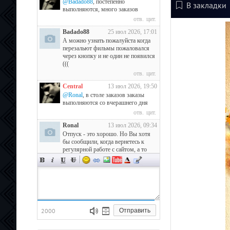
@Badado88
, постепенно
В закладки
выполняются, много заказов
отв.
цит.
Badado88
25 июл 2026, 17:01
А можно узнать пожалуйста когда
перезальют фильмы пожаловался
через кнопку и не один не появился
(((
отв.
цит.
Central
13 июл 2026, 19:50
@Ronal
, в столе заказов заказы
выполняются со вчерашнего дня
отв.
цит.
Ronal
13 июл 2026, 09:34
Отпуск - это хорошо. Но Вы хотя
бы сообщили, когда вернетесь к
регулярной работе с сайтом, а то
прошла очередная неделя без
выполнения заказов в столе...
отв.
цит.
Central
5 июл 2026, 12:11
@Ronal
, в отпуске
отв.
цит.
2000
Отправить
Ronal
4 июл 2026, 09:39
Несмотря на то, что у Вас не