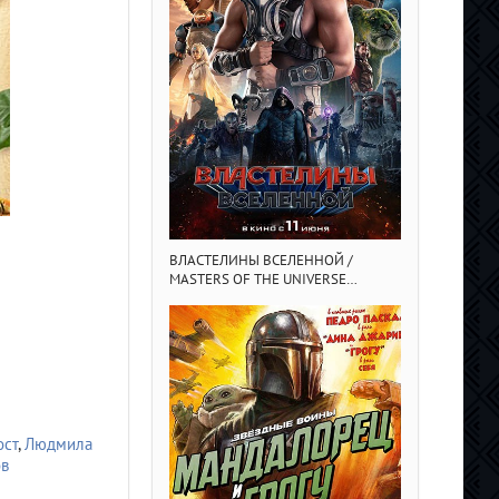
ВЛАСТЕЛИНЫ ВСЕЛЕННОЙ /
ГРЯЗНЫЕ ДЕНЬГ
MASTERS OF THE UNIVERSE
(2025/4K/BDRI
(2026/BDRIP/HDRIP)
ост
,
Людмила
ов