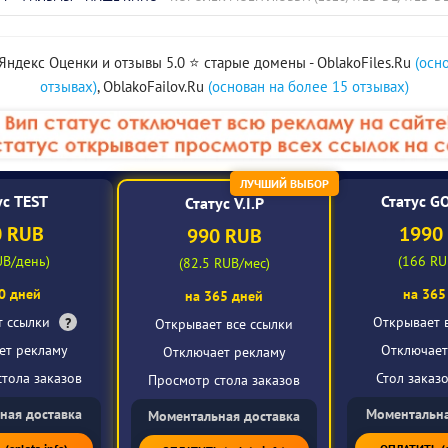
LRip)
(2023/BDRip/HDRip)
(2025/4
Masters of the
Universe
(2026/BDRip/HDRip)
 Яндекс Оценки и отзывы 5.0 ⭐️ старые домены - OblakoFiles.Ru
(осн
отзывах)
, OblakoFailov.Ru
(основан на более 15 отзывах)
ЛУЧШИЙ ВЫБОР
ус TEST
Статус G
Статус V.I.P
0 RUB
1990
990 RUB
UB/день)
(166 RU
(82.5 RUB/мес)
0 дней
на 365
на 365 дней
т ссылки
Открывает 
?
Открывает все ссылки
ет рекламу
Отключает
Отключает рекламу
тола заказов
Стол заказ
Просмотр стола заказов
ная доставка
Моментальна
Моментальная доставка