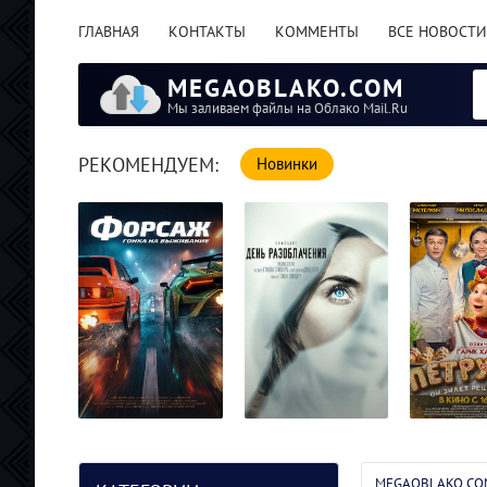
ГЛАВНАЯ
КОНТАКТЫ
КОММЕНТЫ
ВСЕ НОВОСТИ
MEGAOBLAKO.COM
Мы заливаем файлы на Облако Mail.Ru
РЕКОМЕНДУЕМ:
Новинки
Петрушка
Форсаж. Гонка на
День
(2026/WE
выживание /
разоблачения /
MEGAOBLAKO.CO