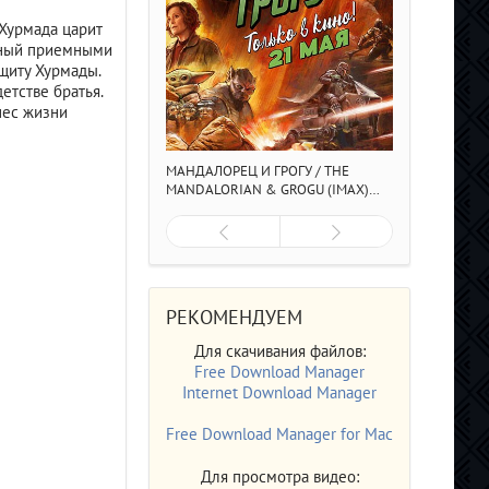
Хурмада царит
анный приемными
щиту Хурмады.
етстве братья.
нес жизни
МАНДАЛОРЕЦ И ГРОГУ / THE
MANDALORIAN & GROGU (IMAX)
(2026/4K/WEB-DL/WEB-DLRIP)
РЕКОМЕНДУЕМ
Для скачивания файлов:
Free Download Manager
Internet Download Manager
Free Download Manager for Mac
Для просмотра видео: