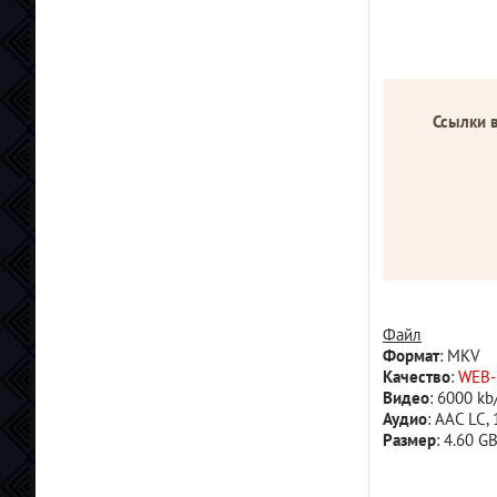
Ссылки 
Файл
Формат
: MKV
Качество
:
WEB-
Видео
: 6000 kb
Аудио
: AAC LC, 
Размер
: 4.60 G