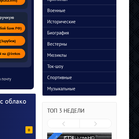
lata.info)
Военные
вручную
Исторические
бой банк РФ)
Биография
(Зарубеж)
Вестерны
 на @irekos
Мюзиклы
Ток-шоу
Спортивные
 почту
Музыкальные
с облако
ТОП 3 НЕДЕЛИ
0