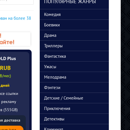
K/BDRip/HDRip)
(2026/4K/BDRip/HDRip)
ПОПУЛЯРНЫЕ ЖАНРЫ
000 Leben
Manda
(2026/WEB-
Grogu 
DL/WEB-DLRip)
(2026
Комедия
ован на более 38
DL/WE
Боевики
Драма
Триллеры
Фантастика
OLD Plus
Ужасы
 RUB
B/мес)
Мелодрама
 дней
Фэнтези
все ссылки
Детские / Семейные
 рекламу
Приключения
ов (555GB)
Детективы
я доставка
Криминал