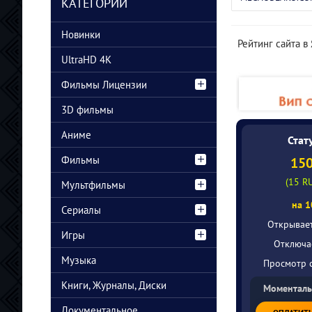
DL/WEB-D
КАТЕГОРИИ
Cursa (2026/WEB-
Disclosure Day
DL/WEB-DLRip)
(2026/BDRip/HDRip)
Новинки
Рейтинг сайта в
UltraHD 4K
Фильмы Лицензии
3D фильмы
Аниме
Стат
Фильмы
15
(15 R
Мультфильмы
на 1
Сериалы
Открывае
Игры
Отключа
Музыка
Просмотр с
Книги, Журналы, Диски
Моменталь
Документальное