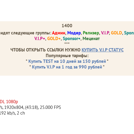
1400
видят следующие группы:
Админ
,
Модер
,
Релизер
,
V.I.P
,
GOLD
,
Spon
V.I.P+
,
GOLD+
,
Sponsor+
,
Меценат
***
ЧТОБЫ ОТКРЫТЬ ССЫЛКИ НУЖНО
КУПИТЬ V.I.P СТАТУС
Популярные тарифы:
*
Купить TEST на 10 дней за 150 рублей
*
*
Купить V.I.P на 1 год за 990 рублей
*
DL 1080p
/s, 1920x804, (43:18), 25.000 FPS
192 kb/s, 2 ch
B