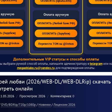
(oplata.info)
ОПЛАТИТЬ (op
ОПЛАТИТЬ (oplata.info)
 вручную
Оплата 
Оплата вручную
юбой банк РФ)
ОПЛАТИТЬ (Лю
ОПЛАТИТЬ (Любой банк РФ)
 (Зарубеж)
ОПЛАТИТЬ 
ОПЛАТИТЬ (Зарубеж)
TON на @irekos
Перевести TON
Перевести TON на @irekos
Дополнительные VIP статусы и способы оплаты
вы выбрали ручной способ оплаты, напишите администратору в
telegram
или на
megaoblako.ru@yandex.ru
для подтверждения оплаты.
оей любви (2026/WEB-DL/WEB-DLRip) скачать 
мотреть онлайн
11.05.2026
Просмотров: 2026
Комментариев:
0
/
DVD/BDRip/720p/1080p
/
Новинки
/
Лицензии 2026
0