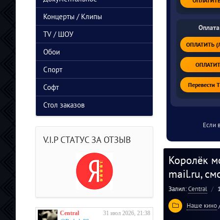
ОПЛАТИТЬ 
Концерты / Клипы
Оплата
TV / ШОУ
ОПЛАТИТЬ (Л
Обои
ОПЛАТИТЬ
Спорт
Перевести 
Софт
Стол заказов
Если 
V.I.P СТАТУС ЗА ОТЗЫВ
Королёк м
mail.ru, с
Залил:
Central
Наше кино
Central
31 июл 2026, 21:38