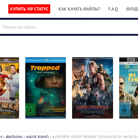
КУПИТЬ VIP СТАТУС
КАК КАЧАТЬ ФАЙЛЫ?
F.A.Q
ФЛУД
В ловушке /
Грязные
Властелины
B-
Escape
In the G
вселенной /
M
»
ФИЛЬМЫ
»
НАШЕ КИНО
» КОРОЛЁК МОЕЙ ЛЮБВИ (2026/WEB-DL/WEB-DL