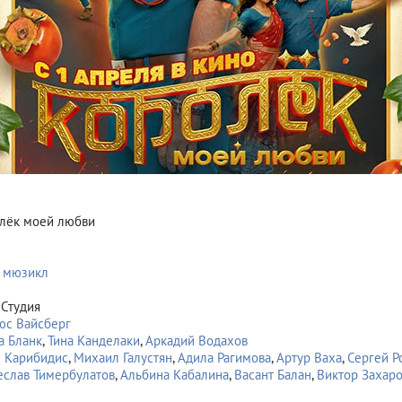
лёк моей любви
,
мюзикл
Студия
юс Вайсберг
а Бланк
,
Тина Канделаки
,
Аркадий Водахов
 Карибидис
,
Михаил Галустян
,
Адила Рагимова
,
Артур Ваха
,
Сергей Р
еслав Тимербулатов
,
Альбина Кабалина
,
Васант Балан
,
Виктор Захар