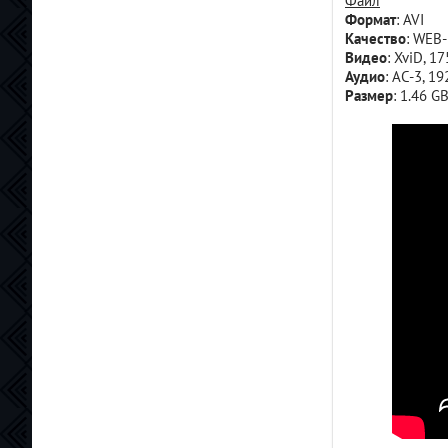
Файл
"Сорвиголова.Рожденный заново"
Формат
: AVI
и специальный эпизод о Карателе
Качество
: WEB
отв.
цит.
Видео
: XviD, 1
Аудио
: AC-3, 19
Размер
: 1.46 G