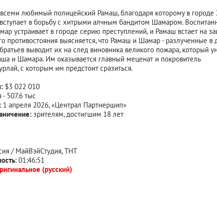
всеми любимый полицейский Рамаш, благодаря которому в городе 
 вступает в борьбу с хитрыми алчным бандитом Шамаром. Воспит
ар устраивает в городе серию преступлений, и Рамаш встает на за
го противостояния выясняется, что Рамаш и Шамар - разлученные в д
братьев выводит их на след виновника великого пожара, который у
ша и Шамара. Им оказывается главный меценат и покровитель
урлай, с которым им предстоит сразиться.
:
$3 022 010
 - 507.6 тыс
:
1 апреля 2026, «Централ Партнершип»
аничение:
зрителям, достигшим 18 лет
ссия / МайВэйСтудия, ТНТ
ость
: 01:46:51
ригинальное (русский)