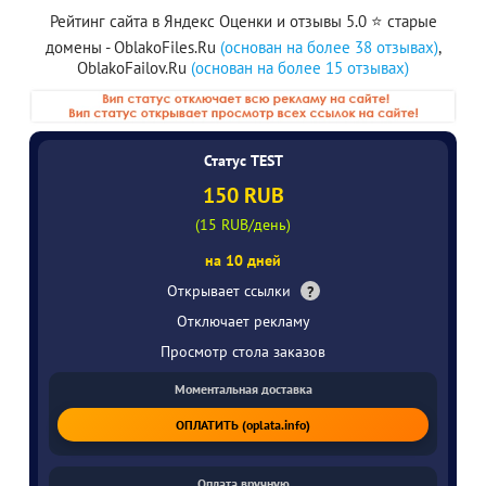
Рейтинг сайта в Яндекс Оценки и отзывы 5.0 ⭐️ старые
домены - OblakoFiles.Ru
(основан на более 38 отзывах)
,
OblakoFailov.Ru
(основан на более 15 отзывах)
Статус TEST
150 RUB
(15 RUB/день)
на 10 дней
Открывает ссылки
?
Отключает рекламу
Просмотр стола заказов
Моментальная доставка
ОПЛАТИТЬ (oplata.info)
Оплата вручную