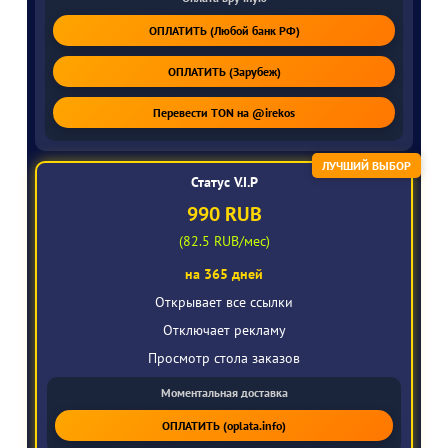
ОПЛАТИТЬ (Любой банк РФ)
ОПЛАТИТЬ (Зарубеж)
Перевести TON на @irekos
ЛУЧШИЙ ВЫБОР
Статус V.I.P
990 RUB
(82.5 RUB/мес)
на 365 дней
Открывает все ссылки
Отключает рекламу
Просмотр стола заказов
Моментальная доставка
ОПЛАТИТЬ (oplata.info)