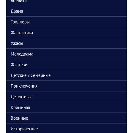
Боевики
Залейте Pragmata в раздел игры пж
отв.
цит.
Драма
Ronal
21 мая 2026, 09:36
Триллеры
Также полностью вышел финальный 5-й сезон Пацанов, но нужно
дождаться качественной озвучки 5.1 от RHS или TVS
Фантастика
отв.
цит.
Ronal
21 мая 2026, 09:33
Ужасы
Во Вселенной Марвел вышел второй сезон сериала
"Сорвиголова.Рожденный заново" и специальный эпизод о Карателе
Мелодрама
отв.
цит.
Фэнтези
Детские / Семейные
Приключения
Детективы
Криминал
Военные
Исторические