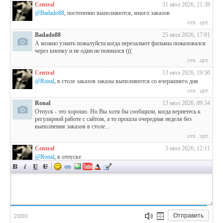
Central
31 июл 2026, 21:38
@Badado88
, постепенно выполняются, много заказов
отв.
цит.
Badado88
25 июл 2026, 17:01
А можно узнать пожалуйста когда перезальют фильмы пожаловался
через кнопку и не один не появился (((
отв.
цит.
Central
13 июл 2026, 19:50
@Ronal
, в столе заказов заказы выполняются со вчерашнего дня
отв.
цит.
Ronal
13 июл 2026, 09:34
Отпуск - это хорошо. Но Вы хотя бы сообщили, когда вернетесь к
регулярной работе с сайтом, а то прошла очередная неделя без
выполнения заказов в столе...
отв.
цит.
Central
5 июл 2026, 12:11
@Ronal
, в отпуске
отв.
цит.
Ronal
4 июл 2026, 09:39
Несмотря на то, что у Вас не находится времени даже на публикацию
всех новинок и своевременное выполнение заказов в столе,
продолжаю писать о выходе любопытных сериалов.
В этот раз - 2-й сезон "Аватар. Легенда об Аанге"
2000
Отправить
отв.
цит.