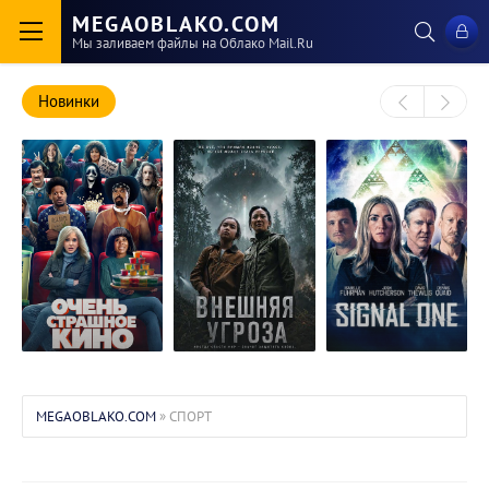
MEGAOBLAKO.COM
Мы заливаем файлы на Облако Mail.Ru
Новинки
Внешняя угроза /
Звёздный сигнал
Очень страшное
The Outer Threat
/ Signal One
кино / Scary
MEGAOBLAKO.COM
» СПОРТ
(2026/WEB-
(2026/WEB-
Movie
DL/WEB-DLRip)
DL/WEB-DLRip)
(2026/WEB-
DL/WEB-DLRip)