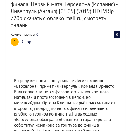
финала. Первый матч. Барселона (Испания) -
Ливерпуль (Англия) [01.05] (2019) HDTVRip
720p скачать с облако mail.ru, смотреть
онлайн
Комментариев:
0
0
0
Спорт
В среду вечером в полуфинале Лиги чемпионов
«Барселона» примет «Ливерпуль». Команда Эрнесто
Вальверде считается фаворитом как конкретного
матча, так и противостояния в целом, но
мерсисайдцы Юргена Клоппа всерьёз рассчитывают
второй год подряд попасть в финал сильнейшего
клубного турнира континента.На выходных
«Барселона» обыграла «Леванте» и гарантировала
себе титул чемпиона за три тура до финиша
испанской Ла Лиги. Теперь команда Эрнесто