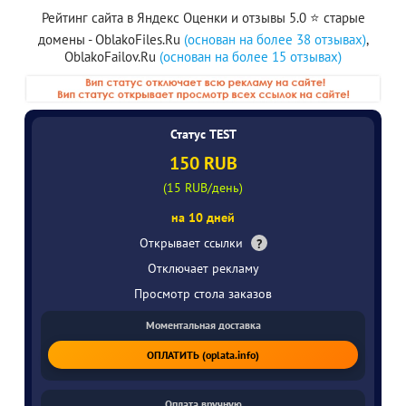
Рейтинг сайта в Яндекс Оценки и отзывы 5.0 ⭐️ старые
домены - OblakoFiles.Ru
(основан на более 38 отзывах)
,
OblakoFailov.Ru
(основан на более 15 отзывах)
Статус TEST
150 RUB
(15 RUB/день)
на 10 дней
Открывает ссылки
?
Отключает рекламу
Просмотр стола заказов
Моментальная доставка
ОПЛАТИТЬ (oplata.info)
Оплата вручную