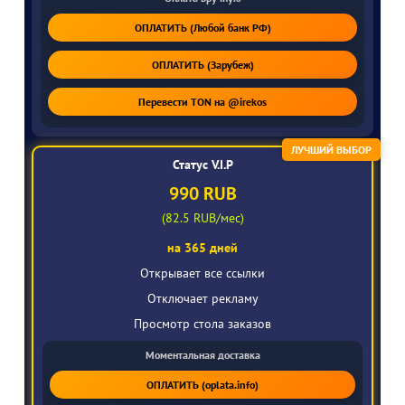
ОПЛАТИТЬ (Любой банк РФ)
ОПЛАТИТЬ (Зарубеж)
Перевести TON на @irekos
ЛУЧШИЙ ВЫБОР
Статус V.I.P
990 RUB
(82.5 RUB/мес)
на 365 дней
Открывает все ссылки
Отключает рекламу
Просмотр стола заказов
Моментальная доставка
ОПЛАТИТЬ (oplata.info)