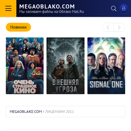
MEGAOBLAKO.COM
Мы заливаем файлы на Облако Mail.Ru
Новинки
Внешняя угроза /
Звёздный сигнал
Очень страшное
The Outer Threat
/ Signal One
кино / Scary
MEGAOBLAKO.COM
» ЛИЦЕНЗИИ 2011
(2026/WEB-
(2026/WEB-
Movie
DL/WEB-DLRip)
DL/WEB-DLRip)
(2026/WEB-
DL/WEB-DLRip)