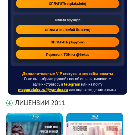
ОПЛАТИТЬ (oplata.info)
Оплата вручную
ОПЛАТИТЬ (Любой банк РФ)
ОПЛАТИТЬ (Зарубеж)
Перевести TON на @irekos
Дополнительные VIP статусы и способы оплаты
Если вы выбрали ручной способ оплаты, напишите
telegram
администратору в
или на почту
megaoblako.ru@yandex.ru
для подтверждения оплаты.
ЛИЦЕНЗИИ 2011