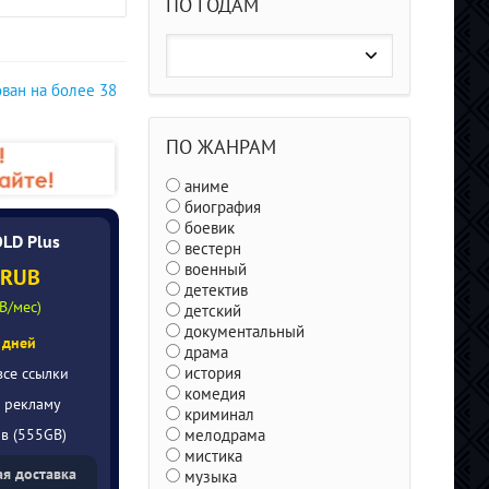
K/BDRip/HDRip)
(2026/4K/BDRip/HDRip)
ПО ГОДАМ
000 Leben
Manda
(2026/WEB-
Grogu 
DL/WEB-DLRip)
(2026
DL/WE
ован на более 38
ПО ЖАНРАМ
аниме
биография
боевик
OLD Plus
вестерн
военный
 RUB
детектив
B/мес)
детский
документальный
 дней
драма
история
все ссылки
комедия
 рекламу
криминал
мелодрама
ов (555GB)
мистика
я доставка
музыка