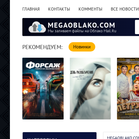
ГЛАВНАЯ
КОНТАКТЫ
КОММЕНТЫ
ВСЕ НОВОСТИ
MEGAOBLAKO.COM
Мы заливаем файлы на Облако Mail.Ru
РЕКОМЕНДУЕМ:
Новинки
Петрушка
Форсаж. Гонка на
День
(2026/WE
выживание /
разоблачения /
MEGAOBLAKO.CO