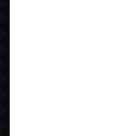
"Сорвиголова.Рожденный заново"
и специальный эпизод о Карателе
отв.
цит.