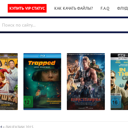
КУПИТЬ VIP СТАТУС
КАК КАЧАТЬ ФАЙЛЫ?
F.A.Q
ФЛУД
В ловушке /
Грязные
Властелины
B-
Escape
In the G
вселенной /
M
» ЛИЦЕНЗИИ 2015