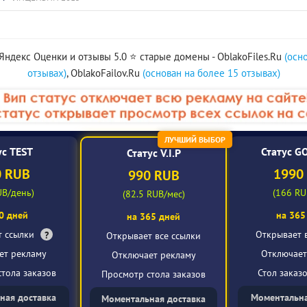
LRip)
(2023/BDRip/HDRip)
(2025/4
Masters of the
Universe
(2026/BDRip/HDRip)
 Яндекс Оценки и отзывы 5.0 ⭐️ старые домены - OblakoFiles.Ru
(осн
отзывах)
, OblakoFailov.Ru
(основан на более 15 отзывах)
ЛУЧШИЙ ВЫБОР
ус TEST
Статус G
Статус V.I.P
0 RUB
1990
990 RUB
UB/день)
(166 RU
(82.5 RUB/мес)
0 дней
на 365
на 365 дней
т ссылки
Открывает 
?
Открывает все ссылки
ет рекламу
Отключает
Отключает рекламу
тола заказов
Стол заказ
Просмотр стола заказов
ная доставка
Моментальна
Моментальная доставка