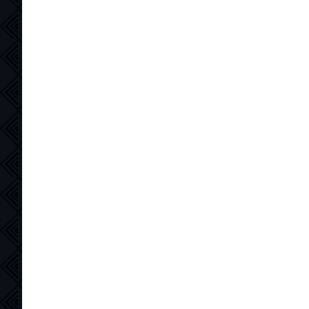
Zenvo
29 мая 2026, 23:04
midnight clkub los angeles для пк
хотелось бы
отв.
цит.
Zenvo
29 мая 2026, 22:57
ГТА5 перелете пж все ссылки в 404
ушли
отв.
цит.
Ronal
28 мая 2026, 08:26
Полностью вышел 2 сезон сериала
Друзья и соседи
отв.
цит.
Гость_185
24 мая 2026, 15:15
Залейте Pragmata в раздел игры пж
отв.
цит.
Ronal
21 мая 2026, 09:36
Также полностью вышел
финальный 5-й сезон Пацанов, но
нужно дождаться качественной
озвучки 5.1 от RHS или TVS
отв.
цит.
Ronal
21 мая 2026, 09:33
Во Вселенной Марвел вышел
второй сезон сериала