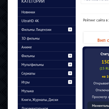
DL/WEB-D
КАТЕГОРИИ
Cursa (2026/WEB-
Disclosure Day
DL/WEB-DLRip)
(2026/BDRip/HDRip)
Новинки
Рейтинг сайта в
UltraHD 4K
Фильмы Лицензии
3D фильмы
Аниме
Стат
Фильмы
15
Мультфильмы
(15 R
Сериалы
на 1
Игры
Открывае
Отключа
Музыка
Просмотр с
Книги, Журналы, Диски
Моменталь
Документальное