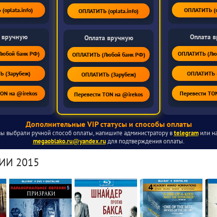
(oplata.info)
ОПЛАТИТЬ (op
ОПЛАТИТЬ (oplata.info)
 вручную
Оплата 
Оплата вручную
юбой банк РФ)
ОПЛАТИТЬ (Лю
ОПЛАТИТЬ (Любой банк РФ)
 (Зарубеж)
ОПЛАТИТЬ 
ОПЛАТИТЬ (Зарубеж)
TON на @irekos
Перевести TON
Перевести TON на @irekos
Дополнительные VIP статусы и способы оплаты
вы выбрали ручной способ оплаты, напишите администратору в
telegram
или на
megaoblako.ru@yandex.ru
для подтверждения оплаты.
ИИ 2015