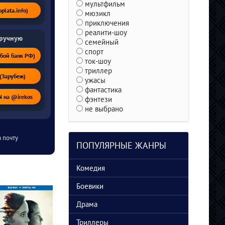
мультфильм
lata.info)
мюзикл
приключения
реалити-шоу
вручную
семейный
спорт
бой банк РФ)
ток-шоу
триллер
(Зарубеж)
ужасы
фантастика
 на @irekos
фэнтези
не выбрано
 почту
ПОПУЛЯРНЫЕ ЖАНРЫ
Комедия
Боевики
Драма
Триллеры