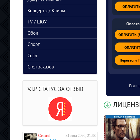
ОПЛАТИТЬ 
Концерты / Клипы
TV / ШОУ
Оплата
Обои
ОПЛАТИТЬ (Л
Спорт
ОПЛАТИТЬ
Софт
Перевести 
Стол заказов
Если 
V.I.P СТАТУС ЗА ОТЗЫВ
ЛИЦЕНЗ
Central
31 июл 2026, 21:38