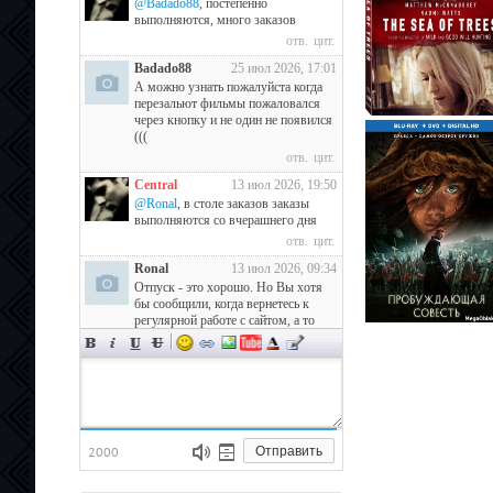
@Badado88
, постепенно
выполняются, много заказов
отв.
цит.
Badado88
25 июл 2026, 17:01
А можно узнать пожалуйста когда
перезальют фильмы пожаловался
через кнопку и не один не появился
(((
отв.
цит.
Central
13 июл 2026, 19:50
@Ronal
, в столе заказов заказы
выполняются со вчерашнего дня
отв.
цит.
Ronal
13 июл 2026, 09:34
Отпуск - это хорошо. Но Вы хотя
бы сообщили, когда вернетесь к
регулярной работе с сайтом, а то
прошла очередная неделя без
выполнения заказов в столе...
отв.
цит.
Central
5 июл 2026, 12:11
@Ronal
, в отпуске
отв.
цит.
2000
Отправить
Ronal
4 июл 2026, 09:39
Несмотря на то, что у Вас не