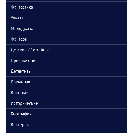
дождаться качественной озвучки 5.1 от RHS или TVS
Фантастика
отв.
цит.
Ronal
21 мая 2026, 09:33
Ужасы
Во Вселенной Марвел вышел второй сезон сериала
"Сорвиголова.Рожденный заново" и специальный эпизод о Карателе
Мелодрама
отв.
цит.
Фэнтези
Детские / Семейные
Приключения
Детективы
Криминал
Военные
Исторические
Биография
Вестерны