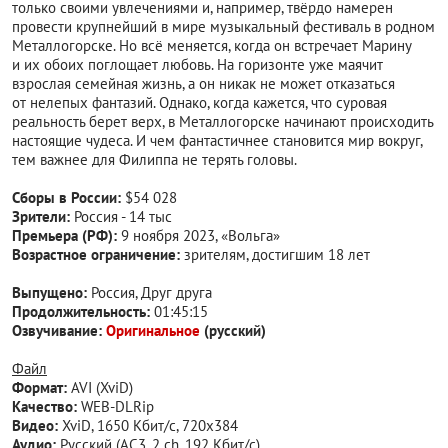
только своими увлечениями и, например, твёрдо намерен
провести крупнейший в мире музыкальный фестиваль в родном
Металлогорске. Но всё меняется, когда он встречает Марину
и их обоих поглощает любовь. На горизонте уже маячит
взрослая семейная жизнь, а он никак не может отказаться
от нелепых фантазий. Однако, когда кажется, что суровая
реальность берет верх, в Металлогорске начинают происходить
настоящие чудеса. И чем фантастичнее становится мир вокруг,
тем важнее для Филиппа не терять головы.
Сборы в России:
$54 028
Зрители:
Россия - 14 тыс
Премьера (РФ):
9 ноября 2023, «Вольга»
Возрастное ограничение:
зрителям, достигшим 18 лет
Выпущено:
Россия, Друг друга
Продолжительность:
01:45:15
Озвучивание:
Оригинальное
(русский)
Файл
Формат:
AVI (XviD)
Качество:
WEB-DLRip
Видео:
XviD, 1650 Кбит/с, 720x384
Аудио:
Русский (AC3, 2 ch, 192 Кбит/с)