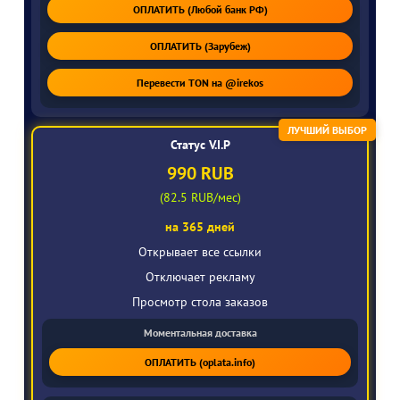
ОПЛАТИТЬ (Любой банк РФ)
ОПЛАТИТЬ (Зарубеж)
Перевести TON на @irekos
ЛУЧШИЙ ВЫБОР
Статус V.I.P
990 RUB
(82.5 RUB/мес)
на 365 дней
Открывает все ссылки
Отключает рекламу
Просмотр стола заказов
Моментальная доставка
ОПЛАТИТЬ (oplata.info)