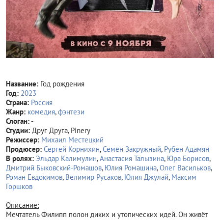
Название:
Год рождения
Год:
2023
Страна:
Россия
Жанр:
комедия
,
фэнтези
Слоган:
-
Студии:
Друг Друга, Pinery
Режиссер:
Михаил Местецкий
Продюсер:
Сергей Корнихин
,
Семён Закружный
,
Рубен Адамян
В ролях:
Эльдар Калимулин
,
Анастасия Талызина
,
Юра Борисов
,
Дмитрий Быковский-Ромашов
,
Юлия Ромашина
,
Олег Васильков
,
Роман Евдокимов
,
Велимир Русаков
,
Юлия Джулай
,
Максим
Горшков
Описание:
Мечтатель Филипп полон диких и утопических идей. Он живёт