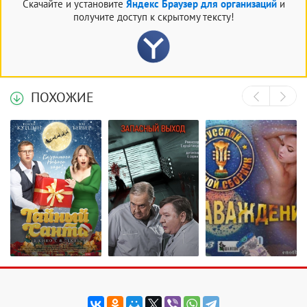
Скачайте и установите
Яндекс Браузер для организаций
и
получите доступ к скрытому тексту!
ПОХОЖИЕ
Тайный Санта
Запасный выход
Сборник -
(2022/WEB-
(1-3 фильм из 3)
Наваждение.
DL/WEB-DLRip)
/ 2019-2020 / РУ
Русский блатной