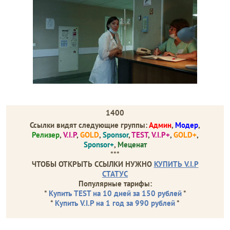
1400
Ссылки видят следующие группы:
Админ
,
Модер
,
Релизер
,
V.I.P
,
GOLD
,
Sponsor
,
TEST
,
V.I.P+
,
GOLD+
,
Sponsor+
,
Меценат
***
ЧТОБЫ ОТКРЫТЬ ССЫЛКИ НУЖНО
КУПИТЬ V.I.P
СТАТУС
Популярные тарифы:
*
Купить TEST на 10 дней за 150 рублей
*
*
Купить V.I.P на 1 год за 990 рублей
*