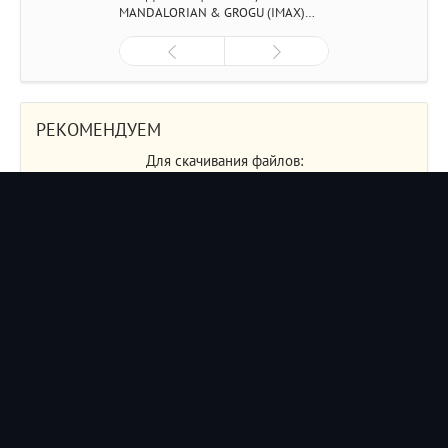
MANDALORIAN & GROGU (IMAX)
(2026/4K/WEB-DL/WEB-DLRIP)
РЕКОМЕНДУЕМ
Для скачивания файлов:
Free Download Manager
Internet Download Manager
Free Download Manager for Mac
Для просмотра видео:
KMPlayer
Media Player Classic
Кодеки:
K-Lite Codec Pack
Для работы с ISO образами:
UltraISO Premium Edition