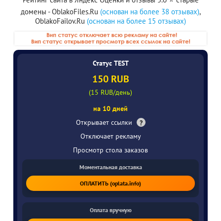
домены - OblakoFiles.Ru
(основан на более 38 отзывах)
,
OblakoFailov.Ru
(основан на более 15 отзывах)
Статус TEST
150 RUB
(15 RUB/день)
на 10 дней
Открывает ссылки
?
Отключает рекламу
Просмотр стола заказов
Моментальная доставка
ОПЛАТИТЬ (oplata.info)
Оплата вручную