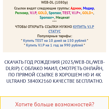
WEB-DL (1080p)
Ссылки видят следующие группы:
Админ
,
Модер
,
Релизер
,
V.I.P
,
GOLD
,
Sponsor
,
TEST
,
V.I.P+
,
GOLD+
,
Sponsor+
,
Меценат
***
ЧТОБЫ ОТКРЫТЬ ССЫЛКИ НУЖНО
КУПИТЬ V.I.P
СТАТУС
Популярные тарифы:
*
Купить TEST на 10 дней за 150 рублей
*
*
Купить V.I.P на 1 год за 990 рублей
*
СКАЧАТЬ ГОД РОЖДЕНИЯ (2023/WEB-DL/WEB-
DLRIP) С ОБЛАКО МАИЛ, СМОТРЕТЬ ОНЛАЙН,
ПО ПРЯМОЙ ССЫЛКЕ В ХОРОШЕМ HD И 4K
ULTRAHD 3840X2160 КАЧЕСТВЕ БЕСПЛАТНО.
Хотите больше возможностей?