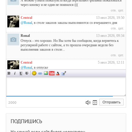
А можно узнать пожалуйста когда перезальют фильмы пожаловался
через кнопку и не один не появился (((
отв.
цит.
Central
13 июл 2026, 19:50
@Ronal
, в столе заказов заказы выполняются со вчерашнего дня
отв.
цит.
Ronal
13 июл 2026, 09:34
Отпуск - это хорошо. Но Вы хотя бы сообщили, когда вернетесь к
регулярной работе с сайтом, а то прошла очередная неделя без
выполнения заказов в столе...
отв.
цит.
Central
5 июл 2026, 12:11
@Ronal
, в отпуске
отв.
цит.
Ronal
4 июл 2026, 09:39
Несмотря на то, что у Вас не находится времени даже на публикацию
всех новинок и своевременное выполнение заказов в столе,
продолжаю писать о выходе любопытных сериалов.
В этот раз - 2-й сезон "Аватар. Легенда об Аанге"
2000
Отправить
отв.
цит.
Ronal
27 июн 2026, 10:35
За время затищья на сайте вышли российские сериалы "Первая
ПОДПИШИСЬ
ракетка" и "Затмение", а также западные "Бухта вдов", "Бороуз
(Городок)", "Получеловек", "Я тебя отыщу" и 4-й сезон "Извне"
На случай если сайт будет недоступен
отв.
цит.