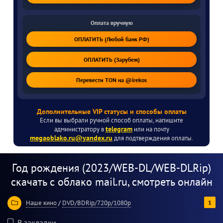
Оплата вручную
ОПЛАТИТЬ (Любой банк РФ)
ОПЛАТИТЬ (Зарубеж)
Перевести TON на @irekos
Дополнительные VIP статусы и способы оплаты
Если вы выбрали ручной способ оплаты, напишите
telegram
администратору в
или на почту
megaoblako.ru@yandex.ru
для подтверждения оплаты.
Год рождения (2023/WEB-DL/WEB-DLRip)
скачать с облако mail.ru, смотреть онлайн
Наше кино
/
DVD/BDRip/720p/1080p
1
20
В закладки